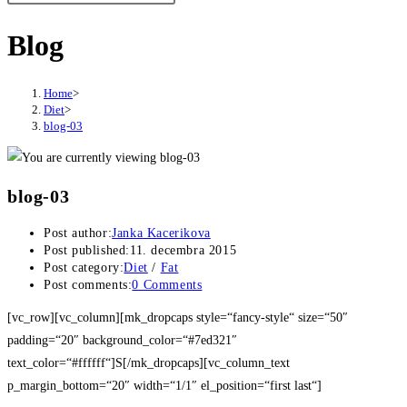
Blog
Home
>
Diet
>
blog-03
blog-03
Post author:
Janka Kacerikova
Post published:
11. decembra 2015
Post category:
Diet
/
Fat
Post comments:
0 Comments
[vc_row][vc_column][mk_dropcaps style=“fancy-style“ size=“50″
padding=“20″ background_color=“#7ed321″
text_color=“#ffffff“]S[/mk_dropcaps][vc_column_text
p_margin_bottom=“20″ width=“1/1″ el_position=“first last“]