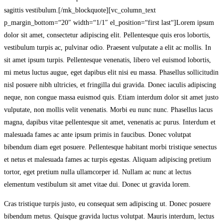
sagittis vestibulum.[/mk_blockquote][vc_column_text
p_margin_bottom=“20″ width=“1/1″ el_position=“first last“]Lorem ipsum
dolor sit amet, consectetur adipiscing elit. Pellentesque quis eros lobortis,
vestibulum turpis ac, pulvinar odio. Praesent vulputate a elit ac mollis. In
sit amet ipsum turpis. Pellentesque venenatis, libero vel euismod lobortis,
mi metus luctus augue, eget dapibus elit nisi eu massa. Phasellus sollicitudin
nisl posuere nibh ultricies, et fringilla dui gravida. Donec iaculis adipiscing
neque, non congue massa euismod quis. Etiam interdum dolor sit amet justo
vulputate, non mollis velit venenatis. Morbi eu nunc nunc. Phasellus lacus
magna, dapibus vitae pellentesque sit amet, venenatis ac purus. Interdum et
malesuada fames ac ante ipsum primis in faucibus. Donec volutpat
bibendum diam eget posuere. Pellentesque habitant morbi tristique senectus
et netus et malesuada fames ac turpis egestas. Aliquam adipiscing pretium
tortor, eget pretium nulla ullamcorper id. Nullam ac nunc at lectus
elementum vestibulum sit amet vitae dui. Donec ut gravida lorem.
Cras tristique turpis justo, eu consequat sem adipiscing ut. Donec posuere
bibendum metus. Quisque gravida luctus volutpat. Mauris interdum, lectus