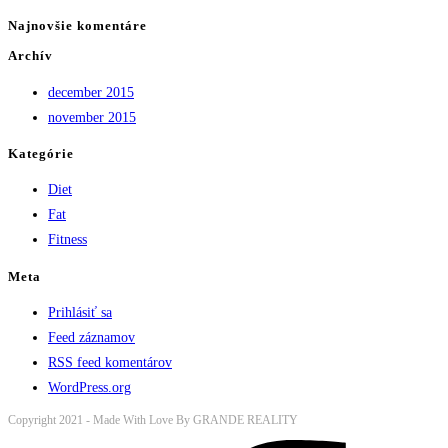
Najnovšie komentáre
Archív
december 2015
november 2015
Kategórie
Diet
Fat
Fitness
Meta
Prihlásiť sa
Feed záznamov
RSS feed komentárov
WordPress.org
Copyright 2021 - Made With Love By GRANDE REALITY