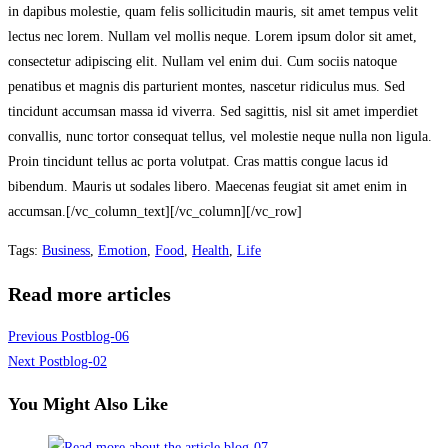
in dapibus molestie, quam felis sollicitudin mauris, sit amet tempus velit
lectus nec lorem. Nullam vel mollis neque. Lorem ipsum dolor sit amet,
consectetur adipiscing elit. Nullam vel enim dui. Cum sociis natoque
penatibus et magnis dis parturient montes, nascetur ridiculus mus. Sed
tincidunt accumsan massa id viverra. Sed sagittis, nisl sit amet imperdiet
convallis, nunc tortor consequat tellus, vel molestie neque nulla non ligula.
Proin tincidunt tellus ac porta volutpat. Cras mattis congue lacus id
bibendum. Mauris ut sodales libero. Maecenas feugiat sit amet enim in
accumsan.[/vc_column_text][/vc_column][/vc_row]
Tags
:
Business
,
Emotion
,
Food
,
Health
,
Life
Read more articles
Previous Post
blog-06
Next Post
blog-02
You Might Also Like